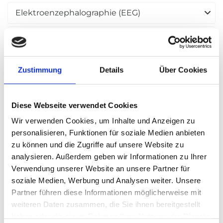
Elektroenzephalographie (EEG)
(Farb-)Doppler- und Duplexsonographie
Elektromyographie (EMG)
Zustimmung
Details
Über Cookies
Elektroneurographie (ENG)
Diese Webseite verwendet Cookies
Sensibel evozierte Potentiale (SEP)
Wir verwenden Cookies, um Inhalte und Anzeigen zu
personalisieren, Funktionen für soziale Medien anbieten
Akustisch evozierte Potentiale (AEP)
zu können und die Zugriffe auf unsere Website zu
analysieren. Außerdem geben wir Informationen zu Ihrer
Visuell evozierte Potentiale (VEP)
Verwendung unserer Website an unsere Partner für
soziale Medien, Werbung und Analysen weiter. Unsere
Neuropsychologische Testverfahren
Partner führen diese Informationen möglicherweise mit
weiteren Daten zusammen, die Sie ihnen bereitgestellt
Bildgebende Verfahren (CT und MRT)
haben oder die sie im Rahmen Ihrer Nutzung der Dienste