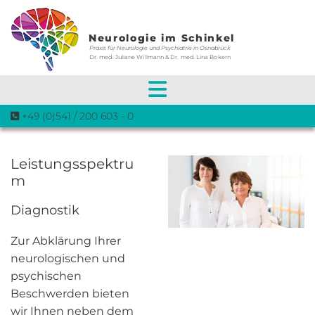
Zum Inhalt springen
Neurologie im Schinkel
Praxis für Neurologie und Psychiatrie in Osnabrück
Dr. med. Juliane Willmann & Dr. med. Lina Bokern
+49 (0)541 / 200 603 - 0

Leistungsspektru
m
Diagnostik
Zur Abklärung Ihrer
neurologischen und
psychischen
Beschwerden bieten
wir Ihnen neben dem