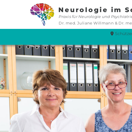
Zum Inhalt springen
Neurologie im S
Praxis für Neurologie und Psychiatr
Dr. med. Juliane Willmann & Dr. me
Schützen
