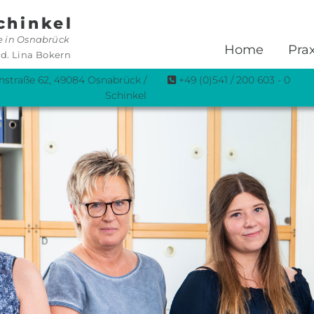
chinkel
ie in Osnabrück
Home
Prax
d. Lina Bokern
straße 62, 49084 Osnabrück /
+49 (0)541 / 200 603 - 0

Schinkel